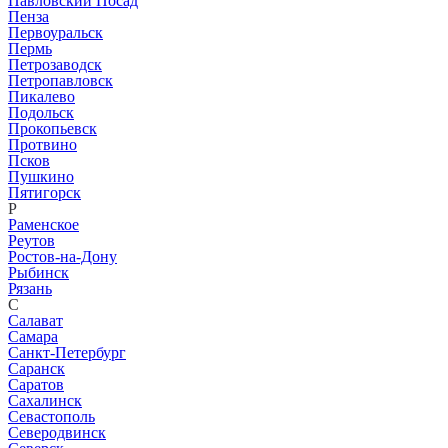
Павловский Посад
Пенза
Первоуральск
Пермь
Петрозаводск
Петропавловск
Пикалево
Подольск
Прокопьевск
Протвино
Псков
Пушкино
Пятигорск
Р
Раменское
Реутов
Ростов-на-Дону
Рыбинск
Рязань
С
Салават
Самара
Санкт-Петербург
Саранск
Саратов
Сахалинск
Севастополь
Северодвинск