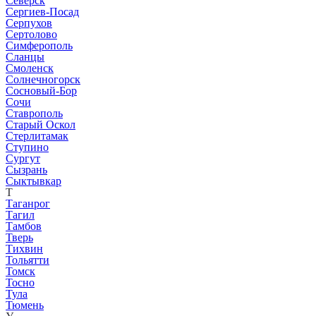
Северск
Сергиев-Посад
Серпухов
Сертолово
Симферополь
Сланцы
Смоленск
Солнечногорск
Сосновый-Бор
Сочи
Ставрополь
Старый Оскол
Стерлитамак
Ступино
Сургут
Сызрань
Сыктывкар
Т
Таганрог
Тагил
Тамбов
Тверь
Тихвин
Тольятти
Томск
Тосно
Тула
Тюмень