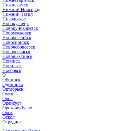
Нижневартовск
Нижнекамск
Нижний Новгород
Нижний Тагил
Никольское
Новокузнецк
Новокуйбышевск
Новомосковск
Новороссийск
Новосибирск
Новочебоксарск
Новочеркасск
Новошахтинск
Ногинск
Норильск
Ноябрьск
О
Обнинск
Одинцово
Октябрьск
Омск
Орёл
Оренбург
Орехово-Зуево
Орск
Оскол
Отрадное
П