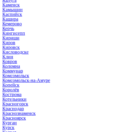
Калуга
Каменск
Камышин
Каспийск
Кашира
Кемерово
Керчь
Кингисепп
Кириши
Киров
Кировск
Кисловодске
Клин
Ковров
Коломна
Коммунар
Комсомольск
Комсомольск-на-Амуре
Копейск
Королёв
Кострома
Котельники
Красногорск
Краснодар
Краснознаменск
Красноярск
Курган
Курск