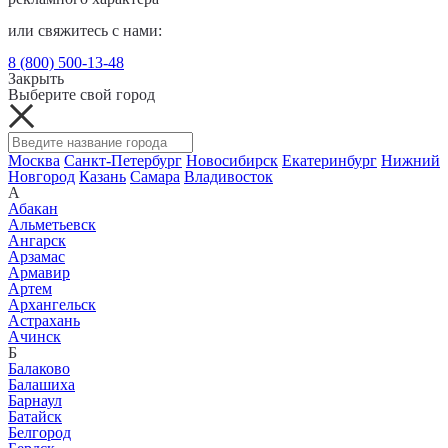
или свяжитесь с нами:
8 (800) 500-13-48
Закрыть
Выберите свой город
Москва
Санкт-Петербург
Новосибирск
Екатеринбург
Нижний
Новгород
Казань
Самара
Владивосток
А
Абакан
Альметьевск
Ангарск
Арзамас
Армавир
Артем
Архангельск
Астрахань
Ачинск
Б
Балаково
Балашиха
Барнаул
Батайск
Белгород