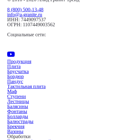
8 (800) 500-13-48
info@a-granite.ru
ИНН: 7449097537
ОГРН: 1107449003562
Социальные сети:
Продукция
Плита
Брусчатка
Бордюр
Пандус
Тактильная плита
Маф
Ступени
Лестницы
Балясины
Фонтаны
Болларды
Балюстрады
Брекчия
Вазоны
Обработки