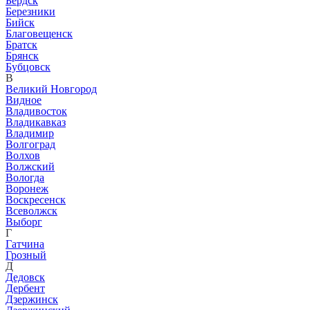
Бердск
Березники
Бийск
Благовещенск
Братск
Брянск
Бубцовск
В
Великий Новгород
Видное
Владивосток
Владикавказ
Владимир
Волгоград
Волхов
Волжский
Вологда
Воронеж
Воскресенск
Всеволжск
Выборг
Г
Гатчина
Грозный
Д
Дедовск
Дербент
Дзержинск