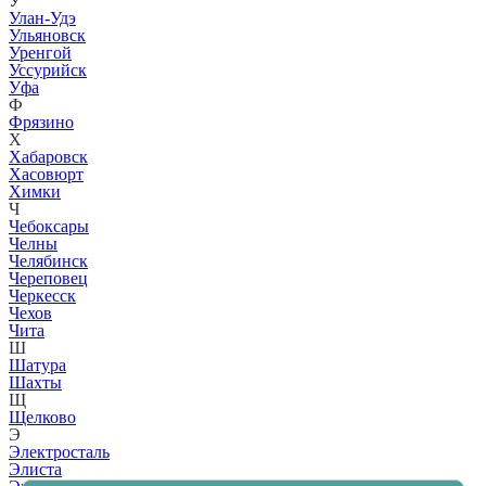
У
Улан-Удэ
Ульяновск
Уренгой
Уссурийск
Уфа
Ф
Фрязино
Х
Хабаровск
Хасовюрт
Химки
Ч
Чебоксары
Челны
Челябинск
Череповец
Черкесск
Чехов
Чита
Ш
Шатура
Шахты
Щ
Щелково
Э
Электросталь
Элиста