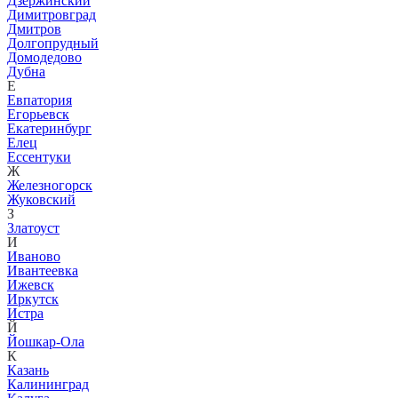
Дзержинский
Димитровград
Дмитров
Долгопрудный
Домодедово
Дубна
Е
Евпатория
Егорьевск
Екатеринбург
Елец
Ессентуки
Ж
Железногорск
Жуковский
З
Златоуст
И
Иваново
Ивантеевка
Ижевск
Иркутск
Истра
Й
Йошкар-Ола
К
Казань
Калининград