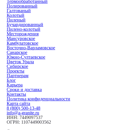
Термообработанный
Полированный
Галтованый
Колотый
Пиленый
Бучардированный
Пилено-колотый
Месторождения
Мансуровское
Камбулатовское
Восточно-Варламовское
Санарское
Южно-Султаевское
Цветок Урала
Сибирское
Проекты
Партнерам
Блог
Карьера
Сроки и доставка
Контакты
Политика конфиденциальности
Карта сайта
8 (800) 500-13-48
info@a-granite.ru
ИНН: 7449097537
ОГРН: 1107449003562