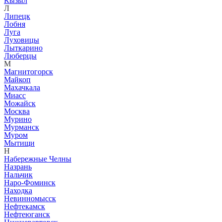
Кызыл
Л
Липецк
Лобня
Луга
Луховицы
Лыткарино
Люберцы
М
Магнитогорск
Майкоп
Махачкала
Миасс
Можайск
Москва
Мурино
Мурманск
Муром
Мытищи
Н
Набережные Челны
Назрань
Нальчик
Наро-Фоминск
Находка
Невинномысск
Нефтекамск
Нефтеюганск